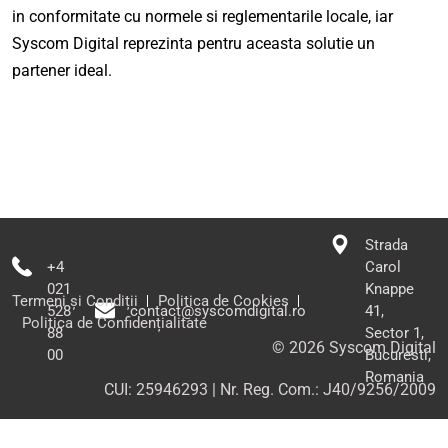
in conformitate cu normele si reglementarile locale, iar
Syscom Digital reprezinta pentru aceasta solutie un
partener ideal.
Strada
+4
Carol
021
Knappe
Termeni și Condiții
Politica de Cookies
528
contact@syscomdigital.ro
41,
Politica de Confidențialitate
88
Sector 1,
©
2026
Syscom Digital
00
Bucuresti,
Romania
CUI: 25946293 | Nr. Reg. Com.: J40/9256/2009