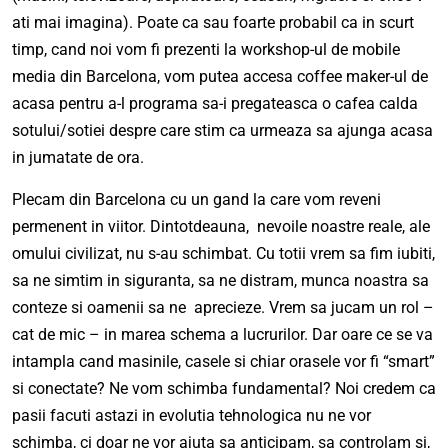
ati mai imagina). Poate ca sau foarte probabil ca in scurt
timp, cand noi vom fi prezenti la workshop-ul de mobile
media din Barcelona, vom putea accesa coffee maker-ul de
acasa pentru a-l programa sa-i pregateasca o cafea calda
sotului/sotiei despre care stim ca urmeaza sa ajunga acasa
in jumatate de ora.
Plecam din Barcelona cu un gand la care vom reveni
permenent in viitor. Dintotdeauna, nevoile noastre reale, ale
omului civilizat, nu s-au schimbat. Cu totii vrem sa fim iubiti,
sa ne simtim in siguranta, sa ne distram, munca noastra sa
conteze si oamenii sa ne aprecieze. Vrem sa jucam un rol –
cat de mic – in marea schema a lucrurilor. Dar oare ce se va
intampla cand masinile, casele si chiar orasele vor fi “smart”
si conectate? Ne vom schimba fundamental? Noi credem ca
pasii facuti astazi in evolutia tehnologica nu ne vor
schimba, ci doar ne vor ajuta sa anticipam, sa controlam si,