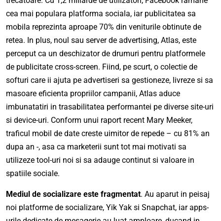
trecatoare. Cu 1,2 miliarde de utilizatori, Facebook ramane
cea mai populara platforma sociala, iar publicitatea sa
mobila reprezinta aproape 70% din veniturile obtinute de
retea. In plus, noul sau server de advertising, Atlas, este
perceput ca un deschizator de drumuri pentru platformele
de publicitate cross-screen. Fiind, pe scurt, o colectie de
softuri care ii ajuta pe advertiseri sa gestioneze, livreze si sa
masoare eficienta propriilor campanii, Atlas aduce
imbunatatiri in trasabilitatea performantei pe diverse site-uri
si device-uri. Conform unui raport recent Mary Meeker,
traficul mobil de date creste uimitor de repede – cu 81% an
dupa an -, asa ca marketerii sunt tot mai motivati sa
utilizeze tool-uri noi si sa adauge continut si valoare in
spatiile sociale.
Mediul de socializare este fragmentat
. Au aparut in peisaj
noi platforme de socializare, Yik Yak si Snapchat, iar apps-
urile dedicate de mesagerie au luat amploare, ducand in