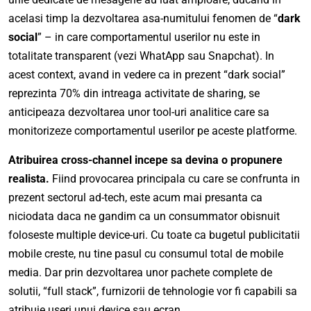
acelasi timp la dezvoltarea asa-numitului fenomen de “
dark
social
” – in care comportamentul userilor nu este in
totalitate transparent (vezi WhatApp sau Snapchat). In
acest context, avand in vedere ca in prezent “dark social”
reprezinta 70% din intreaga activitate de sharing, se
anticipeaza dezvoltarea unor tool-uri analitice care sa
monitorizeze comportamentul userilor pe aceste platforme.
Atribuirea cross-channel incepe sa devina o propunere
realista.
Fiind provocarea principala cu care se confrunta in
prezent sectorul ad-tech, este acum mai presanta ca
niciodata daca ne gandim ca un consummator obisnuit
foloseste multiple device-uri. Cu toate ca bugetul publicitatii
mobile creste, nu tine pasul cu consumul total de mobile
media. Dar prin dezvoltarea unor pachete complete de
solutii, “full stack”, furnizorii de tehnologie vor fi capabili sa
atribuie useri unui device sau ecran.