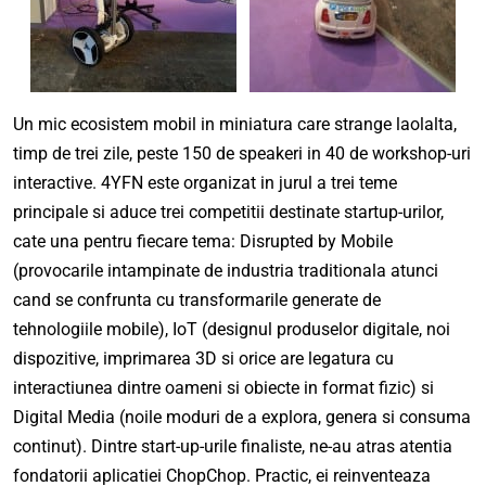
Un mic ecosistem mobil in miniatura care strange laolalta,
timp de trei zile, peste 150 de speakeri in 40 de workshop-uri
interactive. 4YFN este organizat in jurul a trei teme
principale si aduce trei competitii destinate startup-urilor,
cate una pentru fiecare tema: Disrupted by Mobile
(provocarile intampinate de industria traditionala atunci
cand se confrunta cu transformarile generate de
tehnologiile mobile), IoT (designul produselor digitale, noi
dispozitive, imprimarea 3D si orice are legatura cu
interactiunea dintre oameni si obiecte in format fizic) si
Digital Media (noile moduri de a explora, genera si consuma
continut). Dintre start-up-urile finaliste, ne-au atras atentia
fondatorii aplicatiei ChopChop. Practic, ei reinventeaza