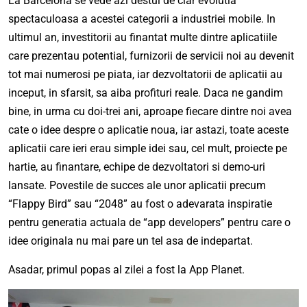
La Barcelona se vede azi destul de clar evolutia
spectaculoasa a acestei categorii a industriei mobile. In
ultimul an, investitorii au finantat multe dintre aplicatiile
care prezentau potential, furnizorii de servicii noi au devenit
tot mai numerosi pe piata, iar dezvoltatorii de aplicatii au
inceput, in sfarsit, sa aiba profituri reale. Daca ne gandim
bine, in urma cu doi-trei ani, aproape fiecare dintre noi avea
cate o idee despre o aplicatie noua, iar astazi, toate aceste
aplicatii care ieri erau simple idei sau, cel mult, proiecte pe
hartie, au finantare, echipe de dezvoltatori si demo-uri
lansate. Povestile de succes ale unor aplicatii precum
“Flappy Bird” sau “2048” au fost o adevarata inspiratie
pentru generatia actuala de “app developers” pentru care o
idee originala nu mai pare un tel asa de indepartat.
Asadar, primul popas al zilei a fost la App Planet.