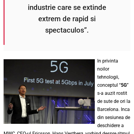
industrie care se extinde
extrem de rapid si
spectaculos”.
In privinta
noilor
tehnologii,
conceptul “
5G
”
s-a auzit rostit
de sute de ori la
Barcelona. Inca
din sesiunea de
deschidere a
MWC, CEO-ul Ericsson, Hans Vestberg, vorbind despre ritmul