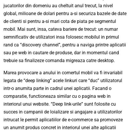
jucatorilor din domeniu au cheltuit anul trecut, la nivel
global, milioane de dolari pentru a-si securiza bazele de date
de clienti si pentru a-si mari cota de piata pe segmentul
mobil. Mai sunt, insa, cateva bariere de trecut: un numar
semnificativ de utilizatori insa folosesc mobilul in primul
rand ca “discovery channel”, pentru a naviga printre aplicatii
sau pe web in cautare de produse, dar in momentul cand
trebuie sa finalizeze comanda migreaza catre desktop.
Marea provocare a anului in comertul mobil va fi invariabil
legata de “deep linking” acele linkuri care “duc” utilizatorul
intr-o anumita parte in cadrul unei aplicatii. Facand o
comparatie, functioneaza similar cu o pagina web in
interiorul unui website. “Deep link-urile” sunt folosite cu
succes in campanii de loializare si angajare a utilizatorilor
intrucat le permit aplicatiilor de e-commerce sa promoveze
un anumit produs concret in interiorul unei alte aplicatii