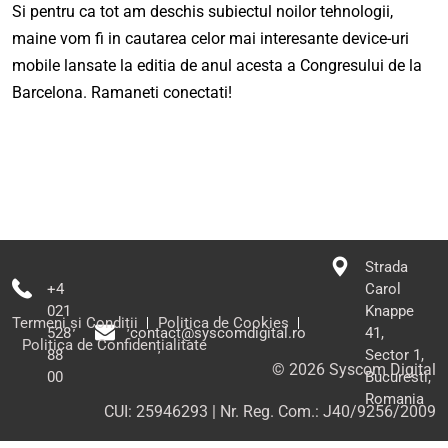
Si pentru ca tot am deschis subiectul noilor tehnologii,
maine vom fi in cautarea celor mai interesante device-uri
mobile lansate la editia de anul acesta a Congresului de la
Barcelona. Ramaneti conectati!
Strada
+4
Carol
021
Knappe
Termeni și Condiții
Politica de Cookies
528
contact@syscomdigital.ro
41,
Politica de Confidențialitate
88
Sector 1,
©
2026
Syscom Digital
00
Bucuresti,
Romania
CUI: 25946293 | Nr. Reg. Com.: J40/9256/2009