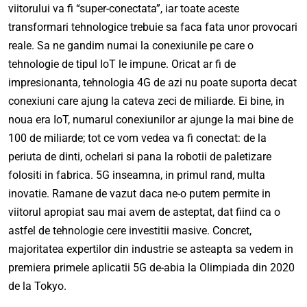
viitorului va fi “super-conectata”, iar toate aceste
transformari tehnologice trebuie sa faca fata unor provocari
reale. Sa ne gandim numai la conexiunile pe care o
tehnologie de tipul IoT le impune. Oricat ar fi de
impresionanta, tehnologia 4G de azi nu poate suporta decat
conexiuni care ajung la cateva zeci de miliarde. Ei bine, in
noua era IoT, numarul conexiunilor ar ajunge la mai bine de
100 de miliarde; tot ce vom vedea va fi conectat: de la
periuta de dinti, ochelari si pana la robotii de paletizare
folositi in fabrica. 5G inseamna, in primul rand, multa
inovatie. Ramane de vazut daca ne-o putem permite in
viitorul apropiat sau mai avem de asteptat, dat fiind ca o
astfel de tehnologie cere investitii masive. Concret,
majoritatea expertilor din industrie se asteapta sa vedem in
premiera primele aplicatii 5G de-abia la Olimpiada din 2020
de la Tokyo.