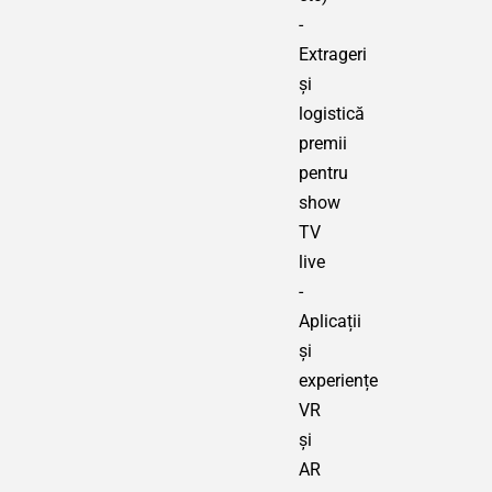
-
Extrageri
și
logistică
premii
pentru
show
TV
live
-
Aplicații
și
experiențe
VR
și
AR