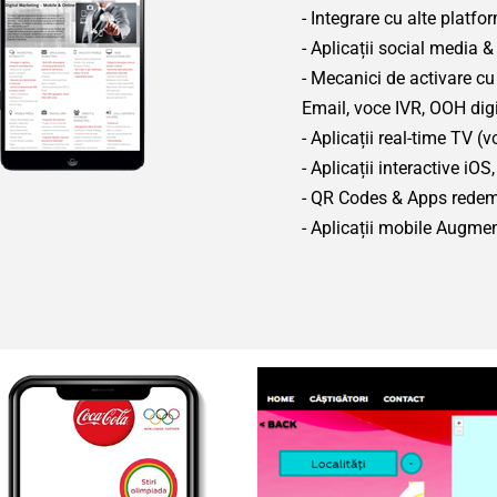
- Integrare cu alte plat
- Aplicații social media 
- Mecanici de activare cu
Email, voce IVR, OOH dig
- Aplicații real-time TV (v
- Aplicații interactive i
- QR Codes & Apps redem
- Aplicații mobile Augme