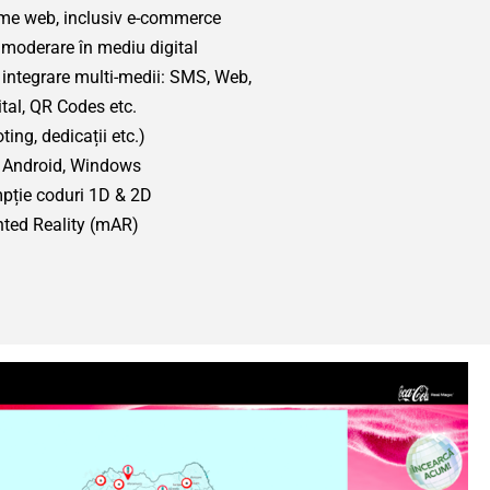
forme web, inclusiv e-commerce
& moderare în mediu digital
 integrare multi-medii: SMS, Web,
ital, QR Codes etc.
oting, dedicații etc.)
OS, Android, Windows
pție coduri 1D & 2D
nted Reality (mAR)