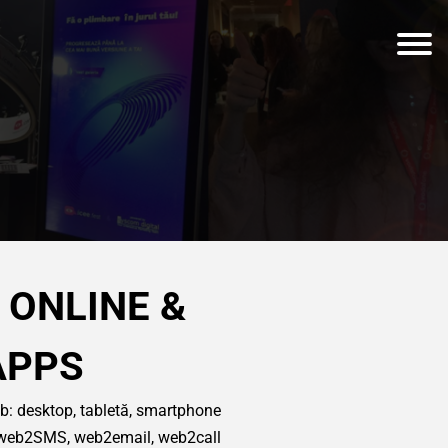
 ONLINE &
APPS
b: desktop, tabletă, smartphone
e: web2SMS, web2email, web2call