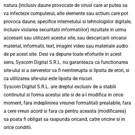
natura (inclusiv daune provocate de virusi care ar putea sa
va infecteze computerul, alte elemente sau actiuni care pot
provoca daune, specifice internetului si tehnologiilor digitale,
inclusiv violarea securitatii informatiilor) rezultate in urma
accesarii sau utilizarii acestui site, sau descarcarii oricarui
material, informatii, text, imagini video sau materiale audio
de pe acest site. Desi va depune toate eforturile in acest
sens, Syscom Digital S.R.L. nu garanteaza ca functionarea
site-ului si a serverelor va fi neintrerupta si lipsita de erori, si
ca utilizarea site-ului este lipsita de riscuri.
Syscom Digital S.R.L. are dreptul exclusiv de a stabili
continutul si forma acestui site si de a-l modifica in orice
moment, fara indeplinirea vreunei formalitati prealabile, fara
a cere vreun acord si fara ca pentru aceasta (modificarea)
sa poata fi obligat sa raspunda oricand, catre oricine si in
orice conditii.