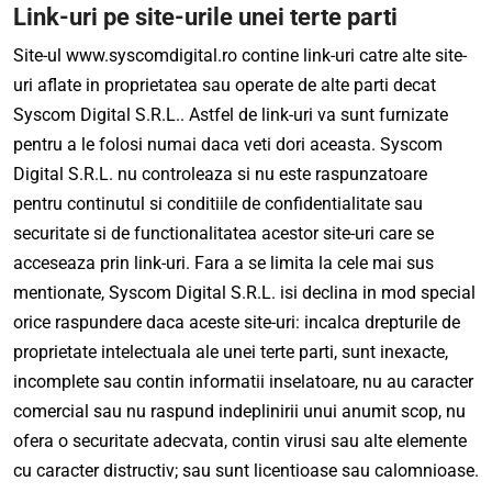
Link-uri pe site-urile unei terte parti
Site-ul www.syscomdigital.ro contine link-uri catre alte site-
uri aflate in proprietatea sau operate de alte parti decat
Syscom Digital S.R.L.. Astfel de link-uri va sunt furnizate
pentru a le folosi numai daca veti dori aceasta. Syscom
Digital S.R.L. nu controleaza si nu este raspunzatoare
pentru continutul si conditiile de confidentialitate sau
securitate si de functionalitatea acestor site-uri care se
acceseaza prin link-uri. Fara a se limita la cele mai sus
mentionate, Syscom Digital S.R.L. isi declina in mod special
orice raspundere daca aceste site-uri: incalca drepturile de
proprietate intelectuala ale unei terte parti, sunt inexacte,
incomplete sau contin informatii inselatoare, nu au caracter
comercial sau nu raspund indeplinirii unui anumit scop, nu
ofera o securitate adecvata, contin virusi sau alte elemente
cu caracter distructiv; sau sunt licentioase sau calomnioase.